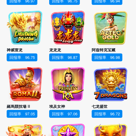
回报率
96.97
回报率
96.75
回报率
96.94
神威雷龙
龙龙龙
阿兹特克宝藏
回报率
96.75
回报率
96.87
回报率
96.98
羅馬競技場 II
埃及女神
七龙盛世
回报率
97.05
回报率
97.06
回报率
96.72