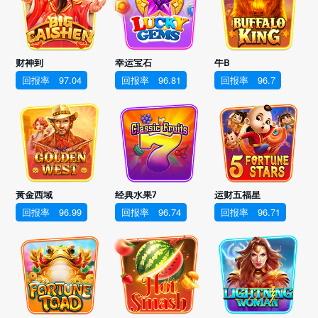
财神到
幸运宝石
牛B
回报率
97.04
回报率
96.81
回报率
96.7
黃金西域
经典水果7
运财五福星
回报率
96.99
回报率
96.74
回报率
96.71