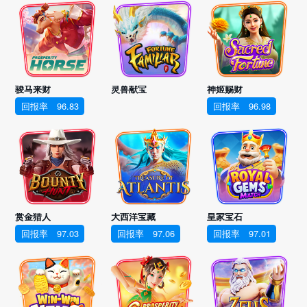
骏马来财
灵兽献宝
神姬赐财
回报率
96.83
回报率
96.98
赏金猎人
大西洋宝藏
皇家宝石
回报率
97.03
回报率
97.06
回报率
97.01