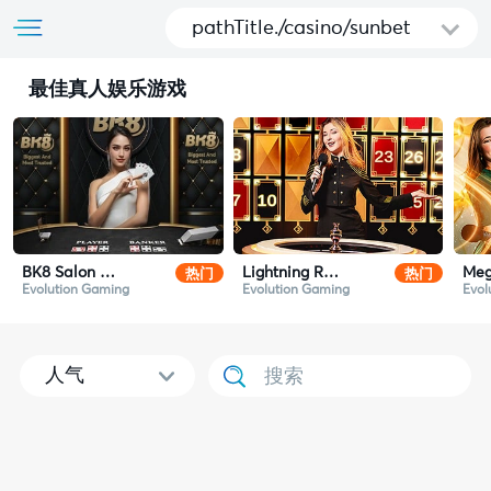
pathTitle./casino/sunbet
最佳真人娱乐游戏
热门
热门
BK8 Salon Prive Baccarat
Lightning Roulette
Meg
Evolution Gaming
Evolution Gaming
Evol
人气