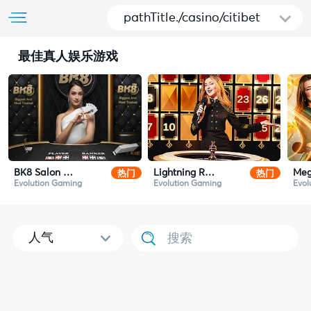
pathTitle./casino/citibet
最佳真人娱乐游戏
热门
热门
BK8 Salon Prive Baccarat
Lightning Roulette
Meg
Evolution Gaming
Evolution Gaming
Evol
人气