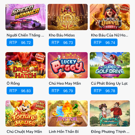
Người Chiến Thắng Tốc Độ
Kho Báu Midas
Kho Báu Của Nữ Hoàng
RTP
96.72
RTP
96.73
RTP
96.74
Ổ Rồng
Chú Heo May Mắn
Cú Phát Bóng Uy Lực
RTP
96.83
RTP
96.79
RTP
96.78
Chú Chuột May Mắn
Linh Hồn Thần Bí
Đông Phương Thịnh Vượng