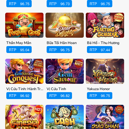
RTP
96.75
RTP
96.73
RTP
96.75
Thần May Mắn
Bữa Tối Hân Hoan
Bá Hổ - Thu Hương
RTP
95.04
RTP
96.75
RTP
97.44
Vị Cứu Tinh: Hành Trình
Vị Cứu Tinh
Yakuza Honor
RTP
96.92
RTP
96.82
RTP
96.75