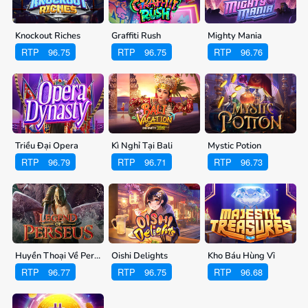
Knockout Riches
Graffiti Rush
Mighty Mania
RTP
96.75
RTP
96.75
RTP
96.76
Triều Đại Opera
Kì Nghỉ Tại Bali
Mystic Potion
RTP
96.79
RTP
96.71
RTP
96.73
Huyền Thoại Về Perseus
Oishi Delights
Kho Báu Hùng Vĩ
RTP
96.77
RTP
96.75
RTP
96.68