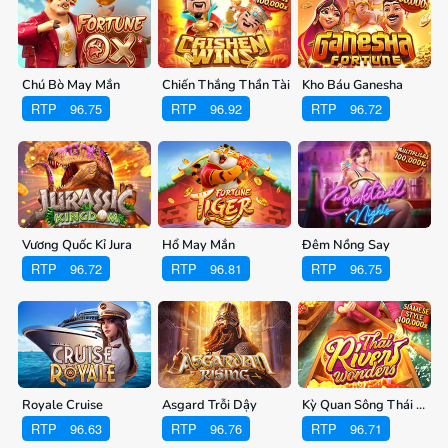
Chú Bò May Mắn
Chiến Thắng Thần Tài
Kho Báu Ganesha
RTP
96.75
RTP
96.92
RTP
96.72
Vương Quốc Kỉ Jura
Hổ May Mắn
Đêm Nồng Say
RTP
96.72
RTP
96.81
RTP
96.75
Asgard Trỗi Dậy
Kỳ Quan Sông Thái Lan
Royale Cruise
RTP
96.76
RTP
96.71
RTP
96.63