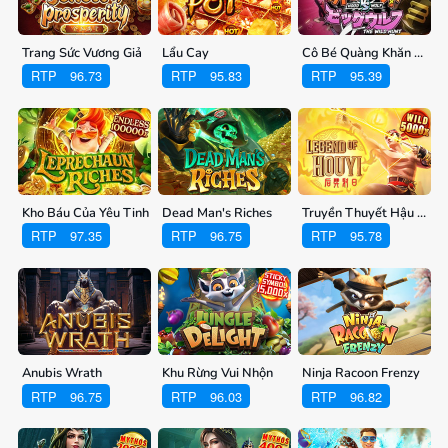
Trang Sức Vương Giả
Lẩu Cay
Cô Bé Quàng Khăn Đỏ
RTP
96.73
RTP
95.83
RTP
95.39
Kho Báu Của Yêu Tinh
Dead Man's Riches
Truyền Thuyết Hậu Nghệ
RTP
97.35
RTP
96.75
RTP
95.78
Anubis Wrath
Khu Rừng Vui Nhộn
Ninja Racoon Frenzy
RTP
96.75
RTP
96.03
RTP
96.82