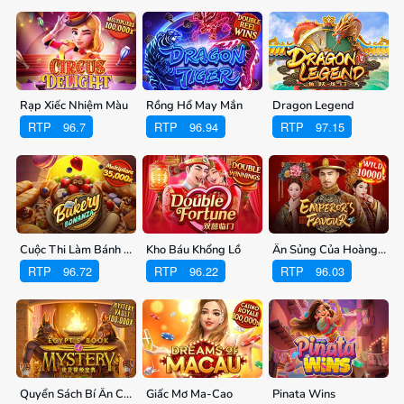
Rạp Xiếc Nhiệm Màu
Rồng Hổ May Mắn
Dragon Legend
RTP
96.7
RTP
96.94
RTP
97.15
Cuộc Thi Làm Bánh Sôi Động
Kho Báu Khổng Lồ
Ân Sủng Của Hoàng Đế
RTP
96.72
RTP
96.22
RTP
96.03
Quyển Sách Bí Ẩn Của Ai Cập
Giấc Mơ Ma-Cao
Pinata Wins