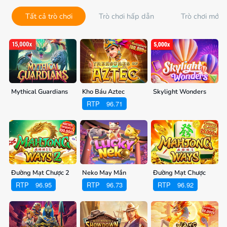
tất cả trò chơi
trò chơi hấp dẫn
trò chơi mới
Mythical Guardians
Kho Báu Aztec
Skylight Wonders
RTP
96.71
Đường Mạt Chược 2
Neko May Mắn
Đường Mạt Chược
RTP
96.95
RTP
96.73
RTP
96.92