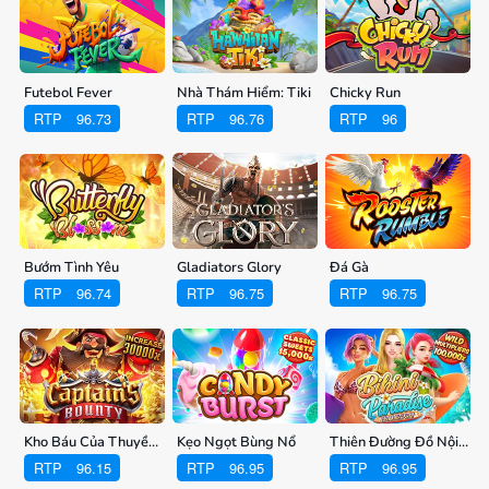
Futebol Fever
Nhà Thám Hiểm: Tiki
Chicky Run
RTP
96.73
RTP
96.76
RTP
96
Bướm Tình Yêu
Đá Gà
Gladiators Glory
RTP
96.74
RTP
96.75
RTP
96.75
Kho Báu Của Thuyền Trưởng
Kẹo Ngọt Bùng Nổ
Thiên Đường Đồ Nội Y
RTP
96.15
RTP
96.95
RTP
96.95