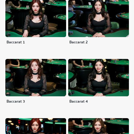
Baccarat 1
Baccarat 2
Baccarat 3
Baccarat 4