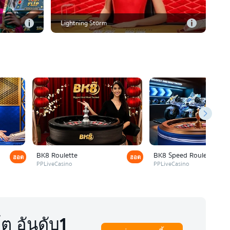
Lightning Storm
BK8 Speed Roulette
BK8 Vietnamese Speed Baccarat
ฮอต
ฮอต
PPLiveCasino
PPLiveCasino
ต อันดับ1