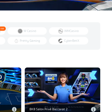
ฮอต
g
W Casino
WMCasino
Pretty Gaming
CyberBetX
BK8 Salon Privé Baccarat 2