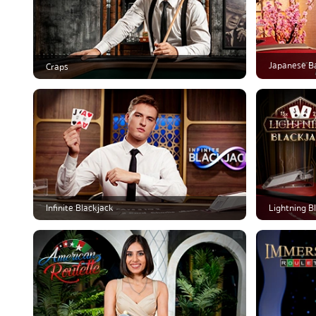
SA Gaming / Dragon Tiger
*a*a*
Allbet / Baccarat
*u*v*
Japanese B
Craps
Dream Gaming E8 /Baccarat
h**n*
AE Casino / Baccarat
*o**a
SA Gaming / Dragon Tiger
*e*e*
SA Gaming / Baccarat
*a*a*
Infinite Blackjack
Lightning B
SA Gaming / Dragon Tiger
*a*o*
Allbet / Baccarat
i*mb*
Evolution Gaming / Baccarat
o*w**