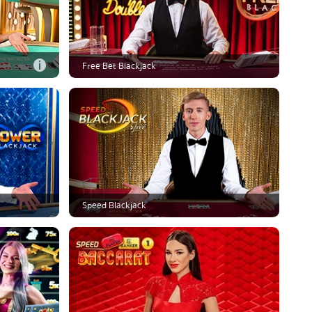
Free Bet Blackjack
Speed Blackjack