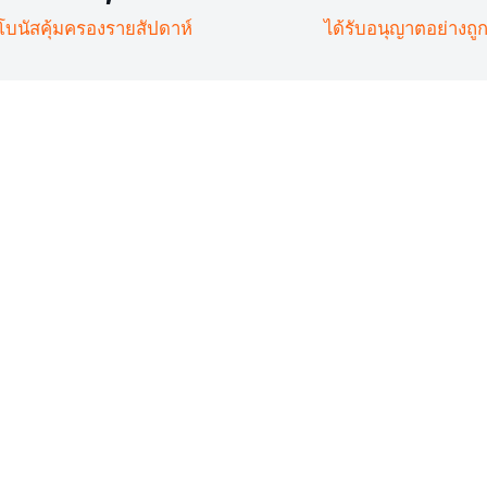
3,389,229.00
**gr*
โบนัสคุ้มครองรายสัปดาห์
ได้รับอนุญาตอย่างถูก
3,736,688.00
n*5*
4,245,193.00
***b
4,148,939.00
*a**z
2,103,688.00
*a*i*m*
1,582,208.00
ef
4,537,893.00
*uv**r*u*s
2,158,418.00
*s*
7,312,083.00
***z*
8,190,191.00
*az