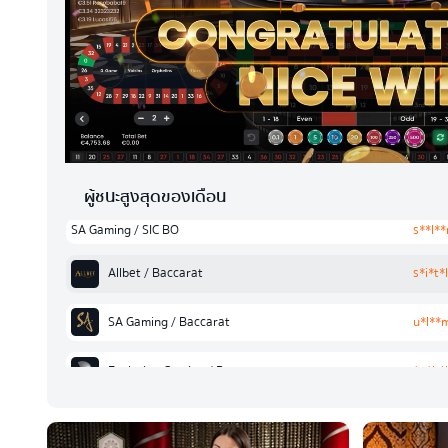
Allbet / Baccarat
k*i*i*
SA Gaming / Dragon Tiger
*c*i*
Evolution Gaming / Roulette
a***i*
SA Gaming / SIC BO
s**l**
ผู้ชนะสูงสุดของเดือน
Allbet / Baccarat
s*i*t*
SA Gaming / Baccarat
u*l**
Evolution Gaming / Baccarat
*n*k*
EBET / Baccarat
x*ao*
SA Gaming / SIC BO
k*sh*