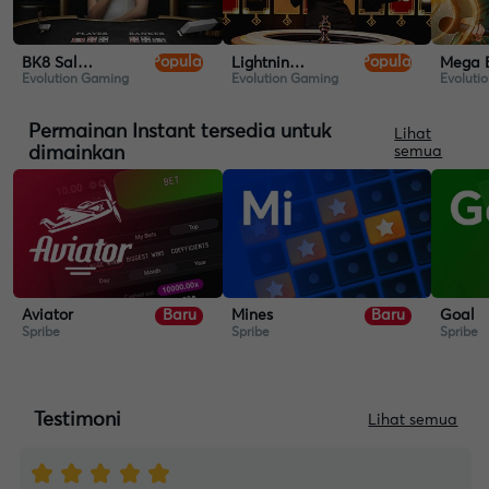
Popular
Popular
BK8 Salon Prive Baccarat
Lightning Roulette
Mega B
Evolution Gaming
Evolution Gaming
Evoluti
Permainan Instant tersedia untuk
Lihat
dimainkan
semua
Baru
Baru
Aviator
Mines
Goal
Spribe
Spribe
Spribe
Testimoni
Lihat semua