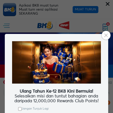
×
Apikasi BK8 muat turun
Muat turn versi aplikasi
MUAT TURUN
SEKARANG
SERTAI
LOG MASUK
Lainnya
Nikmati pengeluaran kripto sehingga MYR1,000,000 hanya di BK
Ulang Tahun Ke-12 BK8 Kini Bermula!
Sukan
E-Sukan
Kasino
Slots
Pemancingan
Selesaikan misi dan tuntut bahagian anda
daripada 12,000,000 Rewards Club Points!
Popular
Jangan Tunjuk Lagi