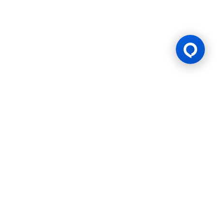
Lesen Permainan
BK8 diuruskan oleh Mettlemind Tech Ltd., nombor pendaftaran:
15779, dengan alamat berdaftar di Hamchako, Mutsamudu,
Pulau Autonomi Anjouan, Kesatuan Comoros. BK8 berlesen dan
dikawal selia oleh Kerajaan Pulau Autonomi Anjouan, Kesatuan