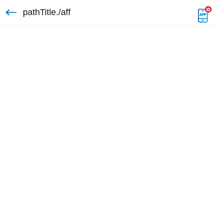
pathTitle./aff